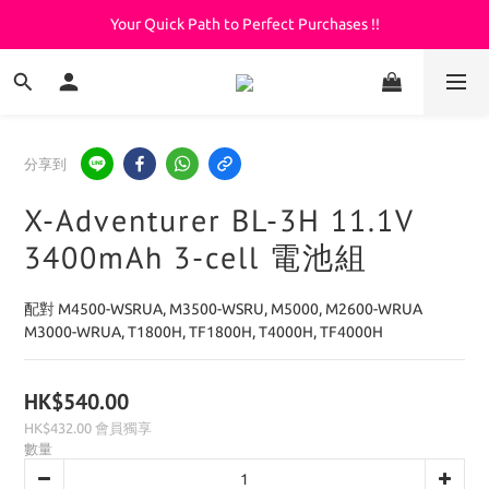
Your Quick Path to Perfect Purchases !!
Welcome to KeepDiving.com
滿 $3000 免運費
Welcome to KeepDiving.com
分享到
X-Adventurer BL-3H 11.1V
3400mAh 3-cell 電池組
配對 M4500-WSRUA, M3500-WSRU, M5000, M2600-WRUA 
M3000-WRUA, T1800H, TF1800H, T4000H, TF4000H
HK$540.00
HK$432.00
會員獨享
數量