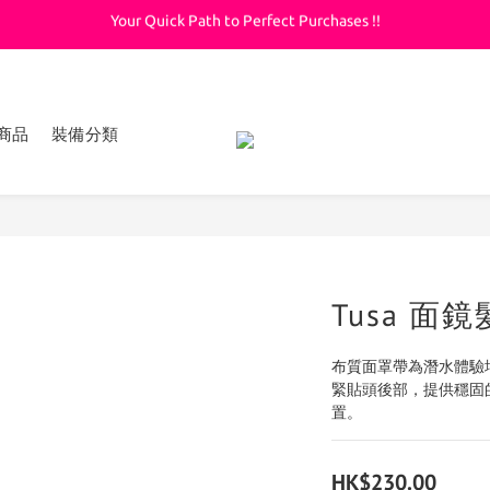
Your Quick Path to Perfect Purchases !!
Welcome to KeepDiving.com
滿 $3000 免運費
Welcome to KeepDiving.com
商品
裝備分類
Tusa 面
布質面罩帶為潛水體驗
緊貼頭後部，提供穩固
置。
HK$230.00