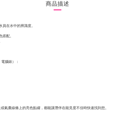
商品描述
潛水員在水中的辨識度。
色搭配。
。
鞋、電腦錶）：
上或氣囊線條上的亮色點綴，都能讓潛伴在能見度不佳時快速找到您。