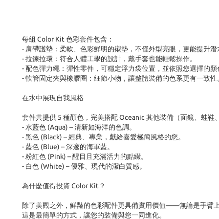
每組 Color Kit 色彩套件包含：
- 肩帶護墊：柔軟、色彩鮮明的襯墊，不僅外型亮眼，更能提升
- 拉鍊拉環：符合人體工學的設計，戴手套也能輕鬆操作。
- 配色彈力繩：彈性零件，可穩定浮力袋位置，並依照您選擇的顏
- 軟管固定夾與橡膠圈：細節小物，讓整體裝備的色系更有一致性
在水中展現自我風格
套件共提供 5 種顏色，完美搭配 Oceanic 其他裝備（面鏡、蛙
- 水藍色 (Aqua) – 清新如海洋的色調。
- 黑色 (Black) – 經典、專業，獻給喜愛極簡風格的您。
- 藍色 (Blue) – 深邃的海軍藍。
- 粉紅色 (Pink) – 醒目且充滿活力的點綴。
- 白色 (White) – 優雅、現代的潔白質感。
為什麼值得投資 Color Kit？
除了美觀之外，鮮豔的色彩配件更具備實用價值——無論是手臂
這是最簡單的方式，讓您的裝備與您一同進化。