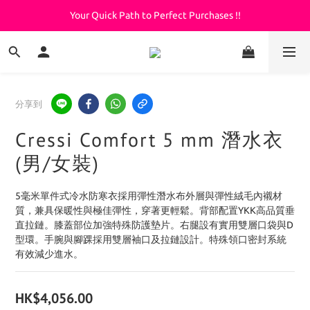
Your Quick Path to Perfect Purchases !!
Welcome to KeepDiving.com
滿 $3000 免運費
Welcome to KeepDiving.com
分享到
Cressi Comfort 5 mm 潛水衣
(男/女裝)
5毫米單件式冷水防寒衣採用彈性潛水布外層與彈性絨毛內襯材
質，兼具保暖性與極佳彈性，穿著更輕鬆。背部配置YKK高品質垂
直拉鏈。膝蓋部位加強特殊防護墊片。右腿設有實用雙層口袋與D
型環。手腕與腳踝採用雙層袖口及拉鏈設計。特殊領口密封系統
有效減少進水。
HK$4,056.00