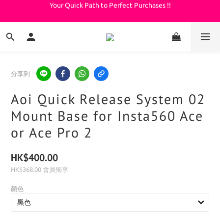
Your Quick Path to Perfect Purchases !!
Welcome to KeepDiving.com
滿 $3000 免運費
Welcome to KeepDiving.com
分享到
Aoi Quick Release System 02
Mount Base for Insta560 Ace
or Ace Pro 2
HK$400.00
HK$368.00
會員獨享
顏色