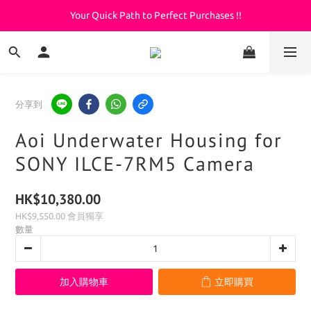
Your Quick Path to Perfect Purchases !!
Welcome to KeepDiving.com
滿 $3000 免運費
Welcome to KeepDiving.com
分享到
Aoi Underwater Housing for
SONY ILCE-7RM5 Camera
HK$10,380.00
HK$9,550.00
會員獨享
數量
加入購物車
立即購買