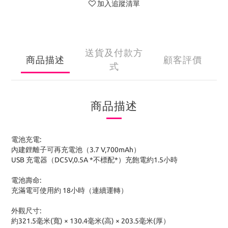
加入追蹤清單
送貨及付款方
商品描述
顧客評價
式
商品描述
電池充電:
內建鋰離子可再充電池（3.7 V,700mAh）
USB 充電器（DC5V,0.5A *不標配*）充飽電約1.5小時
電池壽命:
充滿電可使用約 18小時（連續運轉）
外觀尺寸:
約321.5毫米(寬) × 130.4毫米(高) × 203.5毫米(厚）