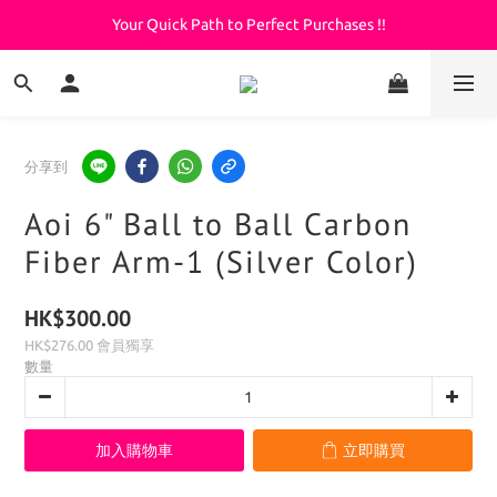
Your Quick Path to Perfect Purchases !!
Welcome to KeepDiving.com
滿 $3000 免運費
Welcome to KeepDiving.com
分享到
Aoi 6" Ball to Ball Carbon
Fiber Arm-1 (Silver Color)
HK$300.00
HK$276.00
會員獨享
數量
加入購物車
立即購買