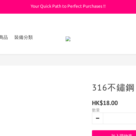
Your Quick Path to Perfect Purchases !!
Welcome to KeepDiving.com
滿 $3000 免運費
Welcome to KeepDiving.com
商品
裝備分類
316不鏽鋼
HK$18.00
數量